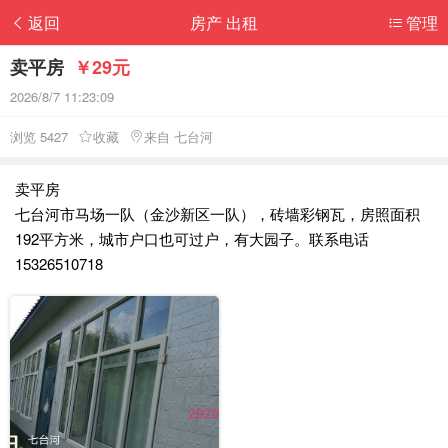
返回
房产 出租
管理
卖平房
￥29元
2026/8/7 11:23:09
浏览 5427
收藏
来自 七台河
卖平房
七台河市马场一队（金沙新区一队），砖墙彩钢瓦，房照面积
192平方米，城市户口也可过户，有大园子。联系电话
15326510718