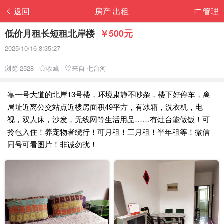
返回
房产 出租
管理
低价月租长短租北岸楼
￥500元
2025/10/16 8:35:27
浏览 2528
收藏
来自 七台河
靠一号大道的北岸13号楼，环境肃静不吵杂，楼下好停车，离
局址近离公交站点近楼房面积49平方，有冰箱，洗衣机，电
视，双人床，沙发，无线网等生活用品……有灶台能做饭！可
拎包入住！养宠物者绕行！可月租！三月租！半年租等！微信
同号可看图片！非诚勿扰！