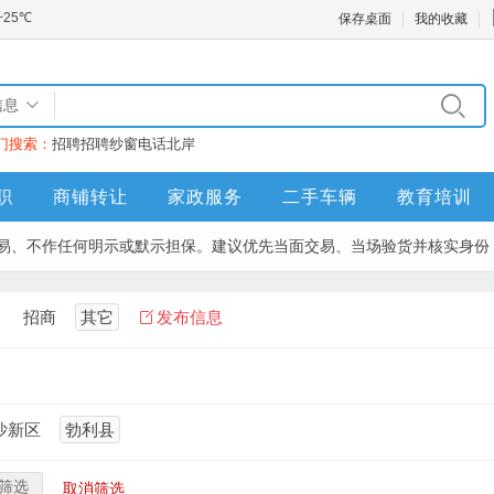
保存桌面
我的收藏
信息
门搜索：
招聘
招聘
纱窗
电话
北岸
职
商铺转让
家政服务
二手车辆
教育培训
易、不作任何明示或默示担保。建议优先当面交易、当场验货并核实身份
招商
其它
发布信息
沙新区
勃利县
筛选
取消筛选