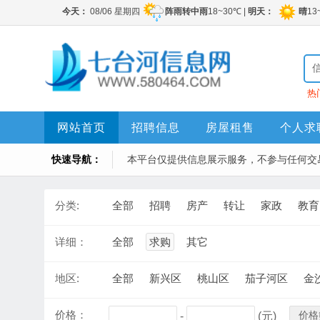
热
网站首页
招聘信息
房屋租售
个人求
快速导航：
本平台仅提供信息展示服务，不参与任何交
分类:
全部
招聘
房产
转让
家政
教育
详细：
全部
求购
其它
地区:
全部
新兴区
桃山区
茄子河区
金
价格：
价格
-
(元)