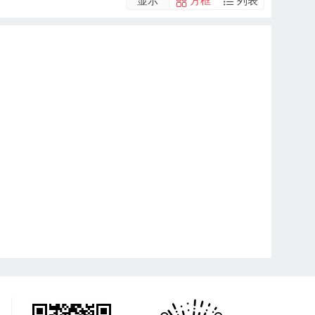
显示
方框
列表